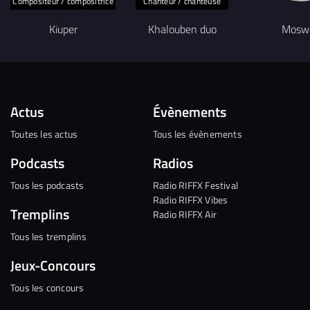
Compositeur / compositrice
Chanteur / chanteuse
Kiuper
Khalouben duo
Mosw
Actus
Évènements
Toutes les actus
Tous les évènements
Podcasts
Radios
Tous les podcasts
Radio RIFFX Festival
Radio RIFFX Vibes
Tremplins
Radio RIFFX Air
Tous les tremplins
Jeux-Concours
Tous les concours