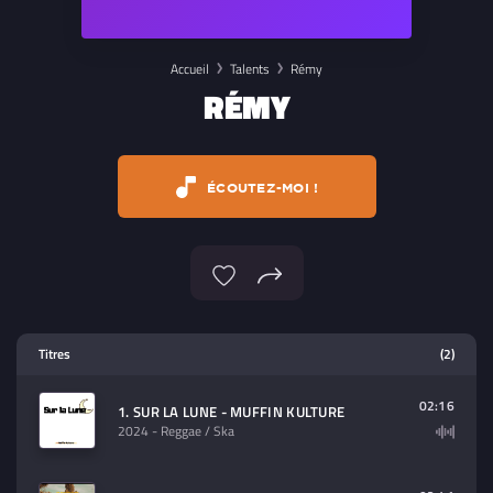
Accueil
Talents
Rémy
RÉMY
ÉCOUTEZ-MOI !
Lecteur multimedia
Titres
(2)
Sélectionnez dans la playlist un
contenu à lire (audio/video)
02:16
1. SUR LA LUNE - MUFFIN KULTURE
2024
- Reggae / Ska