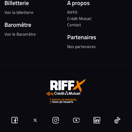
Billetterie
A propos
Voir la billetterie
RIFFX
Crédit Mutuel
Baromètre
Contact
Voir le Baromètre
Partenaires
Nos partenaires
Suivez-
Suivez-
Nous
Nous
Nous
Nous