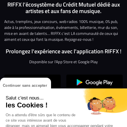
nous
nous
rejoindre
rejoindre
rejoindre
rejoi
RIFFX l’écosystème du Crédit Mutuel dédié aux
artistes et aux fans de musique.
sur
sur
sur
sur
sur
sur
Facebook
Twitter
Instagram
YouTube
Linkedin
Tikto
Actus, tremplins, jeux concours, web radios 100% musique, 0% pub,
aide à la professionnalisation, événements, billetterie, mur du son,
mise en avant de talents… RIFFX c’est LA communauté de ceux qui
aiment et ceux qui font la musique. Rejoignez-nous !
Prolongez l'expérience avec l'application RIFFX !
Disponible sur l'App Store et Google Play
Continuer sans accepter
Salut c'est nous...
les Cookies !
On a attendu d'être sûrs que le contenu de
Confidentialité
Gestion des cookies
ce site vous intéresse avant de vous
Conditions générales d’utilisation
Mentions légales
déranger, mais on aimerait bien vous accompagner pendant votre