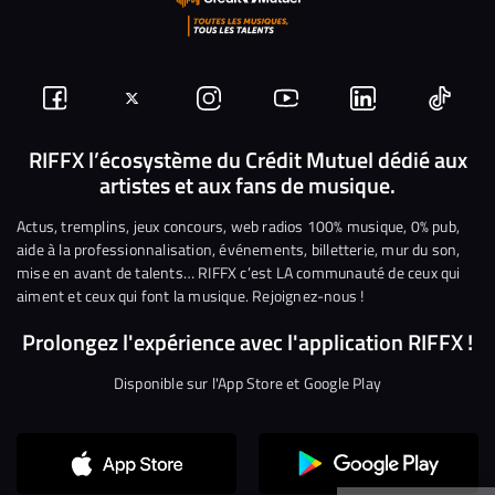
Suivez-
Suivez-
Nous
Nous
Nous
Nous
nous
nous
rejoindre
rejoindre
rejoindre
rejoi
RIFFX l’écosystème du Crédit Mutuel dédié aux
artistes et aux fans de musique.
sur
sur
sur
sur
sur
sur
Facebook
Twitter
Instagram
YouTube
Linkedin
Tikto
Actus, tremplins, jeux concours, web radios 100% musique, 0% pub,
aide à la professionnalisation, événements, billetterie, mur du son,
mise en avant de talents… RIFFX c’est LA communauté de ceux qui
aiment et ceux qui font la musique. Rejoignez-nous !
Prolongez l'expérience avec l'application RIFFX !
Disponible sur l'App Store et Google Play
Continuer sans accepter