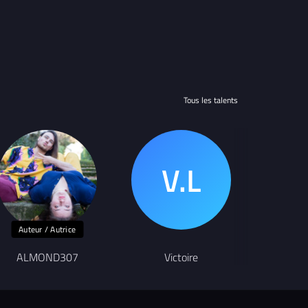
Tous les talents
Auteur / Autrice
U
ALMOND307
Victoire
an