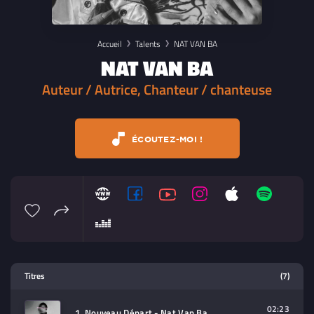
Accueil
Talents
NAT VAN BA
NAT VAN BA
Auteur / Autrice, Chanteur / chanteuse
ÉCOUTEZ-MOI !
Lecteur multimedia
Titres
(7)
Sélectionnez dans la playlist un
contenu à lire (audio/video)
02:23
1. Nouveau Départ - Nat Van Ba