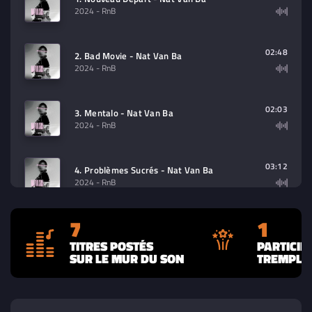
2024
- RnB
02:48
2. Bad Movie - Nat Van Ba
2024
- RnB
02:03
3. Mentalo - Nat Van Ba
2024
- RnB
03:12
4. Problèmes Sucrés - Nat Van Ba
2024
- RnB
7
1
03:12
5. Mes Rêves - Nat Van Ba
2024
- RnB
TITRES POSTÉS
PARTICIP
SUR LE MUR DU SON
TREMPLIN
02:22
6. Attitude - Nat Van Ba
2024
- RnB