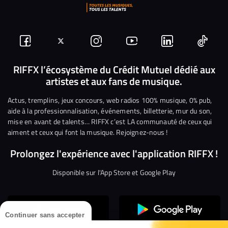
Suivez-
Suivez-
Nous
Nous
Nous
Nous
nous
nous
rejoindre
rejoindre
rejoindre
rejoi
RIFFX l’écosystème du Crédit Mutuel dédié aux
artistes et aux fans de musique.
sur
sur
sur
sur
sur
sur
Facebook
Twitter
Instagram
YouTube
Linkedin
Tikto
Actus, tremplins, jeux concours, web radios 100% musique, 0% pub,
aide à la professionnalisation, événements, billetterie, mur du son,
mise en avant de talents… RIFFX c’est LA communauté de ceux qui
aiment et ceux qui font la musique. Rejoignez-nous !
Prolongez l'expérience avec l'application RIFFX !
Disponible sur l'App Store et Google Play
Continuer sans accepter