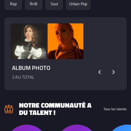
scène et captiver un auditoire en quête d’émotion, de
Rap
RnB
Soul
Urban Pop
profondeur et de sonorités musicales hip-hop/rnb et
musiques électroniques
ALBUM PHOTO
2 AU TOTAL
NOTRE COMMUNAUTÉ A
Tous les talents
DU TALENT !