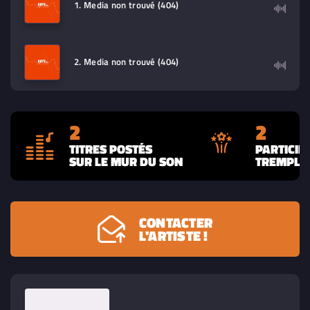
1. Media non trouvé (404)
2. Media non trouvé (404)
2
2
TITRES POSTÉS
PARTICIP
SUR LE MUR DU SON
TREMPLIN
CONTACTER
L'ARTISTE !