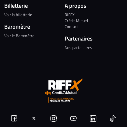
Billetterie
A propos
Voir la billetterie
RIFFX
Crédit Mutuel
Baromètre
Contact
Voir le Baromètre
Partenaires
Nos partenaires
Suivez-
Suivez-
Nous
Nous
Nous
Nous