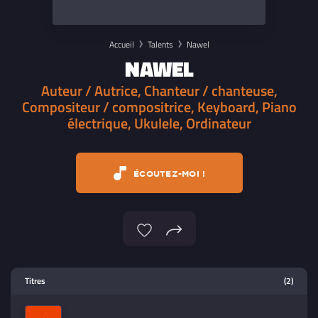
Accueil
Talents
Nawel
NAWEL
Auteur / Autrice, Chanteur / chanteuse,
Compositeur / compositrice, Keyboard, Piano
électrique, Ukulele, Ordinateur
ÉCOUTEZ-MOI !
Lecteur multimedia
Titres
(2)
Sélectionnez dans la playlist un
contenu à lire (audio/video)