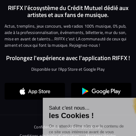
nous
nous
rejoindre
rejoindre
rejoindre
rejoi
RIFFX l’écosystème du Crédit Mutuel dédié aux
artistes et aux fans de musique.
sur
sur
sur
sur
sur
sur
Facebook
Twitter
Instagram
YouTube
Linkedin
Tikto
Actus, tremplins, jeux concours, web radios 100% musique, 0% pub,
aide à la professionnalisation, événements, billetterie, mur du son,
mise en avant de talents… RIFFX c’est LA communauté de ceux qui
aiment et ceux qui font la musique. Rejoignez-nous !
Prolongez l'expérience avec l'application RIFFX !
Disponible sur l'App Store et Google Play
Continuer sans accepter
Salut c'est nous...
les Cookies !
On a attendu d'être sûrs que le contenu de
Confidentialité
Gestion des cookies
ce site vous intéresse avant de vous
Conditions générales d’utilisation
Mentions légales