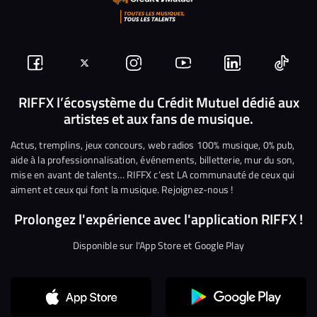
Suivez-
Suivez-
Nous
Nous
Nous
Nous
nous
nous
rejoindre
rejoindre
rejoindre
rejoi
RIFFX l’écosystème du Crédit Mutuel dédié aux
artistes et aux fans de musique.
sur
sur
sur
sur
sur
sur
Facebook
Twitter
Instagram
YouTube
Linkedin
Tikto
Actus, tremplins, jeux concours, web radios 100% musique, 0% pub,
aide à la professionnalisation, événements, billetterie, mur du son,
mise en avant de talents… RIFFX c’est LA communauté de ceux qui
aiment et ceux qui font la musique. Rejoignez-nous !
Prolongez l'expérience avec l'application RIFFX !
Disponible sur l'App Store et Google Play