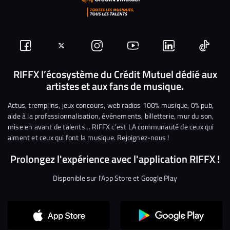
Suivez-
Suivez-
Nous
Nous
Nous
Nous
nous
nous
rejoindre
rejoindre
rejoindre
rejoi
RIFFX l’écosystème du Crédit Mutuel dédié aux
artistes et aux fans de musique.
sur
sur
sur
sur
sur
sur
Facebook
Twitter
Instagram
YouTube
Linkedin
Tikto
Actus, tremplins, jeux concours, web radios 100% musique, 0% pub,
aide à la professionnalisation, événements, billetterie, mur du son,
mise en avant de talents… RIFFX c’est LA communauté de ceux qui
aiment et ceux qui font la musique. Rejoignez-nous !
Prolongez l'expérience avec l'application RIFFX !
Disponible sur l'App Store et Google Play
Continuer sans accepter