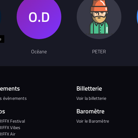
e
Océane
PETER
nements
Billetterie
es évènements
Voir la billetterie
os
Baromètre
RIFFX Festival
Voir le Baromètre
RIFFX Vibes
RIFFX Air