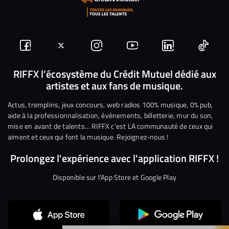
Suivez-
Suivez-
Nous
Nous
Nous
Nous
nous
nous
rejoindre
rejoindre
rejoindre
rejoi
RIFFX l’écosystème du Crédit Mutuel dédié aux
artistes et aux fans de musique.
sur
sur
sur
sur
sur
sur
Facebook
Twitter
Instagram
YouTube
Linkedin
Tikto
Actus, tremplins, jeux concours, web radios 100% musique, 0% pub,
aide à la professionnalisation, événements, billetterie, mur du son,
mise en avant de talents… RIFFX c’est LA communauté de ceux qui
aiment et ceux qui font la musique. Rejoignez-nous !
Prolongez l'expérience avec l'application RIFFX !
Disponible sur l'App Store et Google Play