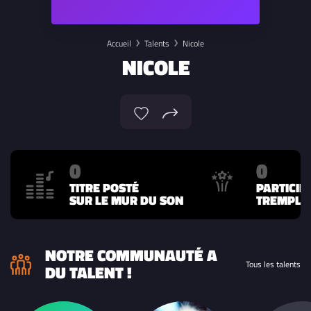
Accueil
Talents
Nicole
NICOLE
0
0
TITRE POSTÉ
PARTICIP
SUR LE MUR DU SON
TREMPLIN
NOTRE COMMUNAUTÉ A
Tous les talents
DU TALENT !