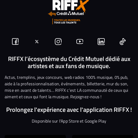
Suivez-
Suivez-
Nous
Nous
Nous
Nous
nous
nous
rejoindre
rejoindre
rejoindre
rejoi
RIFFX l’écosystème du Crédit Mutuel dédié aux
artistes et aux fans de musique.
sur
sur
sur
sur
sur
sur
Facebook
Twitter
Instagram
YouTube
Linkedin
Tikto
Actus, tremplins, jeux concours, web radios 100% musique, 0% pub,
aide à la professionnalisation, événements, billetterie, mur du son,
mise en avant de talents… RIFFX c’est LA communauté de ceux qui
aiment et ceux qui font la musique. Rejoignez-nous !
Prolongez l'expérience avec l'application RIFFX !
Disponible sur l'App Store et Google Play