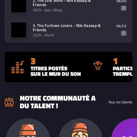
2. The Lost Wind - Nils Kassap &
06:00
Friends
2025
- Jazz / Blues
3. The Furtives Lovers - Nils Kassap &
04:53
Friends
2025
- World
3
1
TITRES POSTÉS
PARTICIP
SUR LE MUR DU SON
TREMPLIN
NOTRE COMMUNAUTÉ A
Tous les talents
DU TALENT !