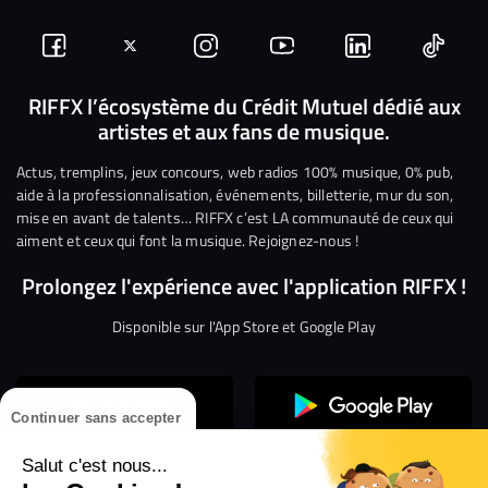
Suivez-
Suivez-
Nous
Nous
Nous
Nous
nous
nous
rejoindre
rejoindre
rejoindre
rejoi
RIFFX l’écosystème du Crédit Mutuel dédié aux
artistes et aux fans de musique.
sur
sur
sur
sur
sur
sur
Facebook
Twitter
Instagram
YouTube
Linkedin
Tikto
Actus, tremplins, jeux concours, web radios 100% musique, 0% pub,
aide à la professionnalisation, événements, billetterie, mur du son,
mise en avant de talents… RIFFX c’est LA communauté de ceux qui
aiment et ceux qui font la musique. Rejoignez-nous !
Prolongez l'expérience avec l'application RIFFX !
Disponible sur l'App Store et Google Play
Continuer sans accepter
Salut c'est nous...