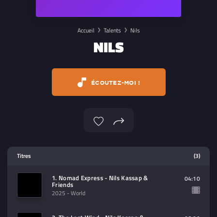
Accueil
Talents
Nils
NILS
ÉCOUTEZ-MOI !
Lecteur multimedia
Titres
(3)
Sélectionnez dans la playlist un
contenu à lire (audio/video)
1. Nomad Express - Nils Kassap &
04:10
Friends
2025
- World