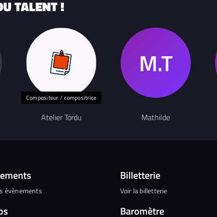
U TALENT !
Compositeur / compositrice
Atelier Tordu
Mathilde
nements
Billetterie
es évènements
Voir la billetterie
os
Baromètre