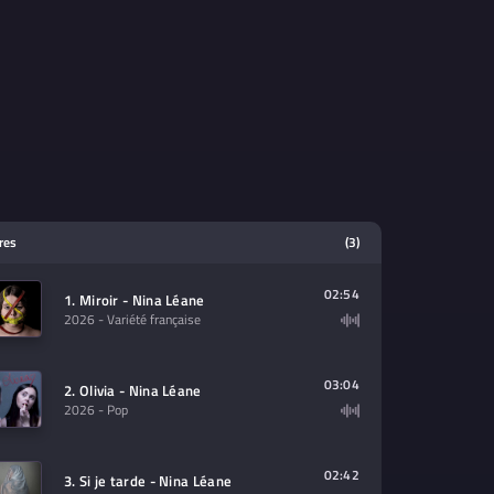
tres
(3)
02:54
1. Miroir - Nina Léane
2026
- Variété française
03:04
2. Olivia - Nina Léane
2026
- Pop
02:42
3. Si je tarde - Nina Léane