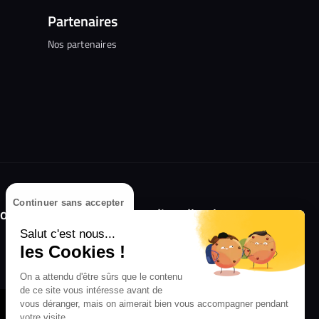
Partenaires
Nos partenaires
Continuer sans accepter
olongez l'expérience avec l'application
RIFFX !
Salut c'est nous...
les Cookies !
Disponible sur l'App Store et Google Play
On a attendu d'être sûrs que le contenu
de ce site vous intéresse avant de
vous déranger, mais on aimerait bien vous accompagner pendant
votre visite...