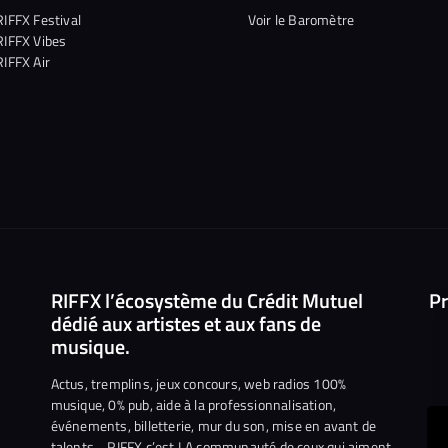
RIFFX Festival
Voir le Baromètre
RIFFX Vibes
RIFFX Air
RIFFX l’écosystème du Crédit Mutuel
Pr
dédié aux artistes et aux fans de
musique.
Actus, tremplins, jeux concours, web radios 100%
musique, 0% pub, aide à la professionnalisation,
événements, billetterie, mur du son, mise en avant de
talents… RIFFX c’est LA communauté de ceux qui aiment