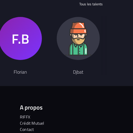
Tous les talents
Ingénieur son
Florian
Djbat
Tyler a
A propos
RIFFX
Crédit Mutuel
Contact