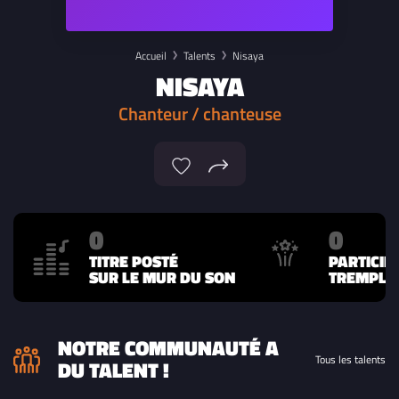
Accueil
Talents
Nisaya
NISAYA
Chanteur / chanteuse
0
0
TITRE POSTÉ
PARTICIP
SUR LE MUR DU SON
TREMPLIN
NOTRE COMMUNAUTÉ A
Tous les talents
DU TALENT !