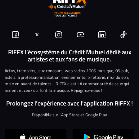
Suivez-
Suivez-
Nous
Nous
Nous
Nous
nous
nous
rejoindre
rejoindre
rejoindre
rejoi
RIFFX l’écosystème du Crédit Mutuel dédié aux
artistes et aux fans de musique.
sur
sur
sur
sur
sur
sur
Facebook
Twitter
Instagram
YouTube
Linkedin
Tikto
Actus, tremplins, jeux concours, web radios 100% musique, 0% pub,
aide à la professionnalisation, événements, billetterie, mur du son,
mise en avant de talents… RIFFX c’est LA communauté de ceux qui
aiment et ceux qui font la musique. Rejoignez-nous !
Prolongez l'expérience avec l'application RIFFX !
Disponible sur l'App Store et Google Play