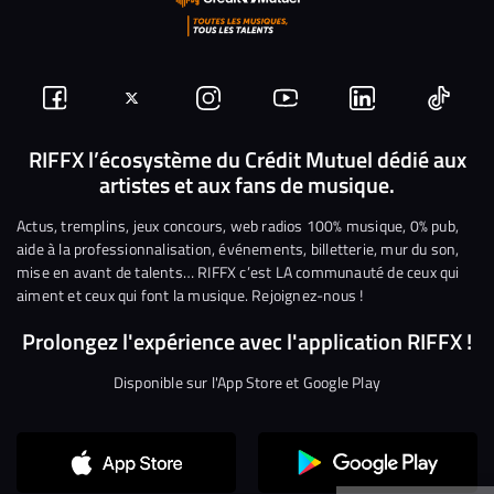
Suivez-
Suivez-
Nous
Nous
Nous
Nous
nous
nous
rejoindre
rejoindre
rejoindre
rejoi
RIFFX l’écosystème du Crédit Mutuel dédié aux
artistes et aux fans de musique.
sur
sur
sur
sur
sur
sur
Facebook
Twitter
Instagram
YouTube
Linkedin
Tikto
Actus, tremplins, jeux concours, web radios 100% musique, 0% pub,
aide à la professionnalisation, événements, billetterie, mur du son,
mise en avant de talents… RIFFX c’est LA communauté de ceux qui
aiment et ceux qui font la musique. Rejoignez-nous !
Prolongez l'expérience avec l'application RIFFX !
Disponible sur l'App Store et Google Play
Continuer sans accepter