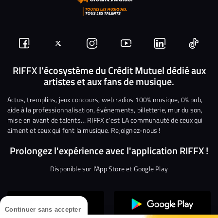
Suivez-
Suivez-
Nous
Nous
Nous
Nous
nous
nous
rejoindre
rejoindre
rejoindre
rejoi
RIFFX l’écosystème du Crédit Mutuel dédié aux
artistes et aux fans de musique.
sur
sur
sur
sur
sur
sur
Facebook
Twitter
Instagram
YouTube
Linkedin
Tikto
Actus, tremplins, jeux concours, web radios 100% musique, 0% pub,
aide à la professionnalisation, événements, billetterie, mur du son,
mise en avant de talents… RIFFX c’est LA communauté de ceux qui
aiment et ceux qui font la musique. Rejoignez-nous !
Prolongez l'expérience avec l'application RIFFX !
Disponible sur l'App Store et Google Play
Continuer sans accepter