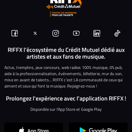
Suivez-
Suivez-
Nous
Nous
Nous
Nous
nous
nous
rejoindre
rejoindre
rejoindre
rejoi
RIFFX l’écosystème du Crédit Mutuel dédié aux
artistes et aux fans de musique.
sur
sur
sur
sur
sur
sur
Facebook
Twitter
Instagram
YouTube
Linkedin
Tikto
Actus, tremplins, jeux concours, web radios 100% musique, 0% pub,
aide à la professionnalisation, événements, billetterie, mur du son,
mise en avant de talents… RIFFX c’est LA communauté de ceux qui
aiment et ceux qui font la musique. Rejoignez-nous !
Prolongez l'expérience avec l'application RIFFX !
Disponible sur l'App Store et Google Play