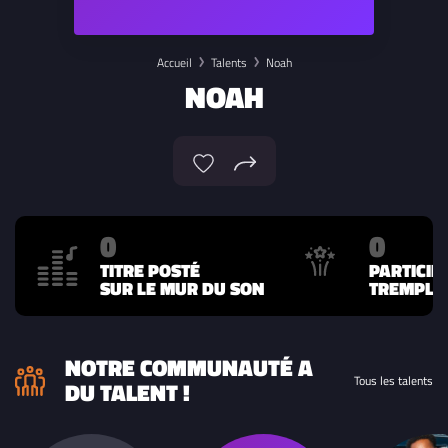
Accueil
Talents
Noah
NOAH
0
0
TITRE POSTÉ
PARTICIP
SUR LE MUR DU SON
TREMPLIN
NOTRE COMMUNAUTÉ A
Tous les talents
DU TALENT !