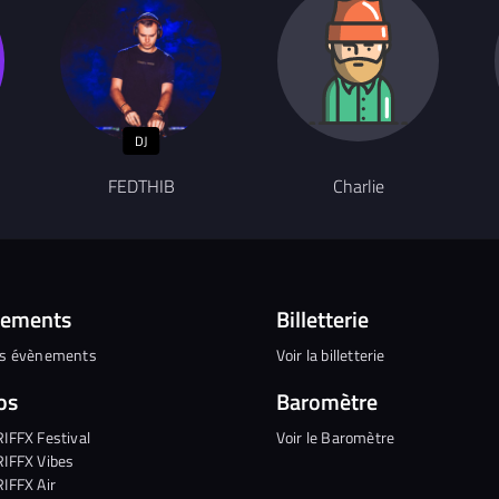
DJ
FEDTHIB
Charlie
nements
Billetterie
es évènements
Voir la billetterie
os
Baromètre
RIFFX Festival
Voir le Baromètre
RIFFX Vibes
RIFFX Air