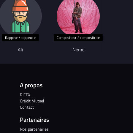
Rappeur / rappeuse
Compositeur / compositrice
Ali
Nemo
Three men
A propos
RIFFX
Crédit Mutuel
Contact
Partenaires
Nos partenaires