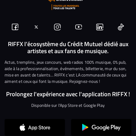
Suivez-
Suivez-
Nous
Nous
Nous
Nous
nous
nous
rejoindre
rejoindre
rejoindre
rejoi
RIFFX l’écosystème du Crédit Mutuel dédié aux
artistes et aux fans de musique.
sur
sur
sur
sur
sur
sur
Facebook
Twitter
Instagram
YouTube
Linkedin
Tikto
Actus, tremplins, jeux concours, web radios 100% musique, 0% pub,
aide à la professionnalisation, événements, billetterie, mur du son,
mise en avant de talents… RIFFX c’est LA communauté de ceux qui
aiment et ceux qui font la musique. Rejoignez-nous !
Prolongez l'expérience avec l'application RIFFX !
Disponible sur l'App Store et Google Play
Continuer sans accepter