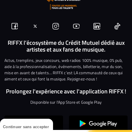
Suivez-
Suivez-
Nous
Nous
Nous
Nous
nous
nous
rejoindre
rejoindre
rejoindre
rejoi
RIFFX l’écosystème du Crédit Mutuel dédié aux
artistes et aux fans de musique.
sur
sur
sur
sur
sur
sur
Facebook
Twitter
Instagram
YouTube
Linkedin
Tikto
Actus, tremplins, jeux concours, web radios 100% musique, 0% pub,
aide à la professionnalisation, événements, billetterie, mur du son,
mise en avant de talents… RIFFX c’est LA communauté de ceux qui
aiment et ceux qui font la musique. Rejoignez-nous !
Prolongez l'expérience avec l'application RIFFX !
Disponible sur l'App Store et Google Play
Continuer sans accepter