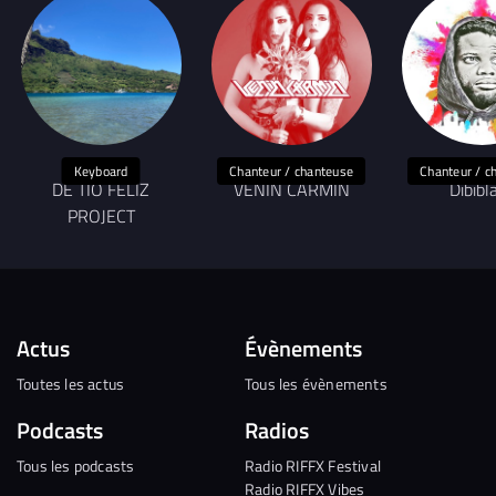
Keyboard
Chanteur / chanteuse
Chanteur / c
DE TIO FELIZ
VENIN CARMIN
Dibibl
PROJECT
Actus
Évènements
Toutes les actus
Tous les évènements
Podcasts
Radios
Tous les podcasts
Radio RIFFX Festival
Radio RIFFX Vibes