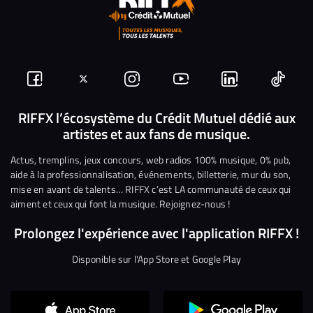
Suivez-
Suivez-
Nous
Nous
Nous
Nous
nous
nous
rejoindre
rejoindre
rejoindre
rejoi
RIFFX l’écosystème du Crédit Mutuel dédié aux
artistes et aux fans de musique.
sur
sur
sur
sur
sur
sur
Facebook
Twitter
Instagram
YouTube
Linkedin
Tikto
Actus, tremplins, jeux concours, web radios 100% musique, 0% pub,
aide à la professionnalisation, événements, billetterie, mur du son,
mise en avant de talents… RIFFX c’est LA communauté de ceux qui
aiment et ceux qui font la musique. Rejoignez-nous !
Prolongez l'expérience avec l'application RIFFX !
Disponible sur l'App Store et Google Play