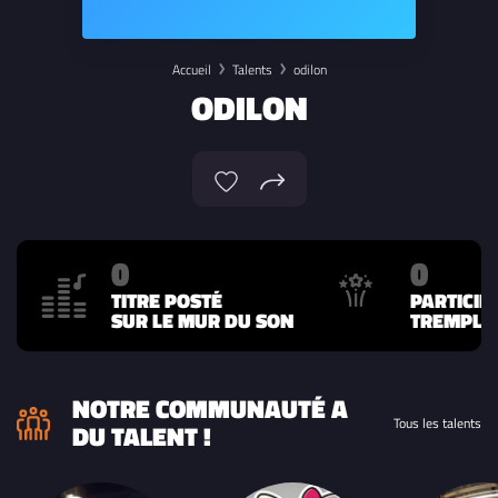
Accueil
Talents
odilon
ODILON
0
0
TITRE POSTÉ
PARTICIP
SUR LE MUR DU SON
TREMPLIN
NOTRE COMMUNAUTÉ A
Tous les talents
DU TALENT !