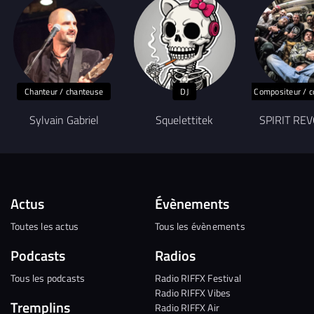
Chanteur / chanteuse
DJ
Compositeur / c
Sylvain Gabriel
Squelettitek
SPIRIT RE
Actus
Évènements
Toutes les actus
Tous les évènements
Podcasts
Radios
Tous les podcasts
Radio RIFFX Festival
Radio RIFFX Vibes
Tremplins
Radio RIFFX Air