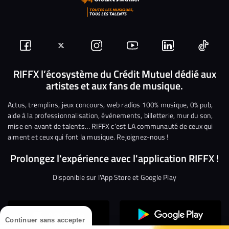
Suivez-
Suivez-
Nous
Nous
Nous
Nous
nous
nous
rejoindre
rejoindre
rejoindre
rejoi
RIFFX l’écosystème du Crédit Mutuel dédié aux
artistes et aux fans de musique.
sur
sur
sur
sur
sur
sur
Facebook
Twitter
Instagram
YouTube
Linkedin
Tikto
Actus, tremplins, jeux concours, web radios 100% musique, 0% pub,
aide à la professionnalisation, événements, billetterie, mur du son,
mise en avant de talents… RIFFX c’est LA communauté de ceux qui
aiment et ceux qui font la musique. Rejoignez-nous !
Prolongez l'expérience avec l'application RIFFX !
Disponible sur l'App Store et Google Play
Continuer sans accepter