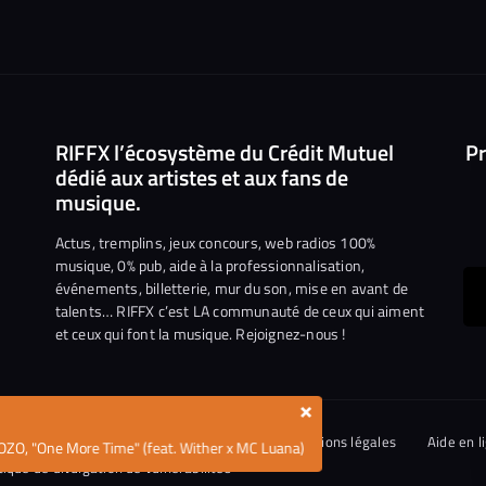
RIFFX l’écosystème du Crédit Mutuel
Pr
dédié aux artistes et aux fans de
musique.
Actus, tremplins, jeux concours, web radios 100%
musique, 0% pub, aide à la professionnalisation,
événements, billetterie, mur du son, mise en avant de
ous
talents… RIFFX c’est LA communauté de ceux qui aiment
et ceux qui font la musique. Rejoignez-nous !
e
ejoindre
ur
×
n
iktok
ies
Conditions générales d’utilisation
Mentions légales
Aide en l
OZO, "One More Time" (feat. Wither x MC Luana)
tique de divulgation de vulnérabilités