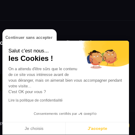
Continuer sans accepter
olongez l'expérience avec l'application
RIFFX !
Salut c'est nous...
les Cookies !
Disponible sur l'App Store et Google Play
On a attendu d'être sûrs que le contenu
de ce site vous intéresse avant de
vous déranger, mais on aimerait bien vous accompagner pendant
votre visite...
C'est OK pour vous ?
Lire la politique de confidentialité
Consentements certifiés par
igne
Crédit Mutuel
Inscription
Je choisis
J'accepte