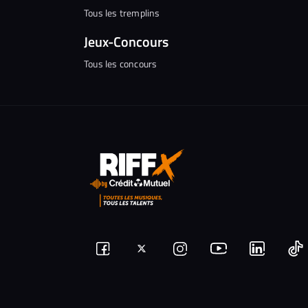
Tous les tremplins
Jeux-Concours
Tous les concours
Suivez-
Suivez-
Nous
Nous
N
Nous
nous
rejoindre
rejoindr
nous
rejoindre
r
sur
sur
sur
sur
sur
s