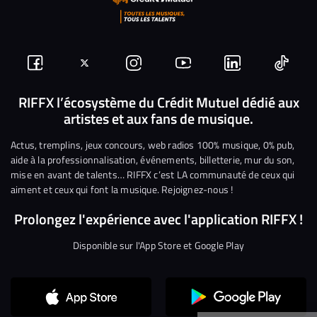
Suivez-
Suivez-
Nous
Nous
Nous
Nous
nous
nous
rejoindre
rejoindre
rejoindre
rejoi
RIFFX l’écosystème du Crédit Mutuel dédié aux
artistes et aux fans de musique.
sur
sur
sur
sur
sur
sur
Facebook
Twitter
Instagram
YouTube
Linkedin
Tikto
Actus, tremplins, jeux concours, web radios 100% musique, 0% pub,
aide à la professionnalisation, événements, billetterie, mur du son,
mise en avant de talents… RIFFX c’est LA communauté de ceux qui
aiment et ceux qui font la musique. Rejoignez-nous !
Prolongez l'expérience avec l'application RIFFX !
Disponible sur l'App Store et Google Play
Continuer sans accepter