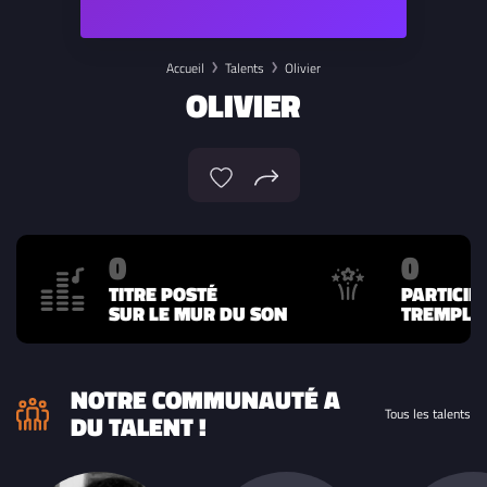
Accueil
Talents
Olivier
OLIVIER
0
0
TITRE POSTÉ
PARTICIP
SUR LE MUR DU SON
TREMPLIN
NOTRE COMMUNAUTÉ A
Tous les talents
DU TALENT !