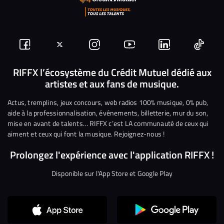
Suivez-
Suivez-
Nous
Nous
Nous
Nous
nous
nous
rejoindre
rejoindre
rejoindre
rejoi
RIFFX l’écosystème du Crédit Mutuel dédié aux
artistes et aux fans de musique.
sur
sur
sur
sur
sur
sur
Facebook
Twitter
Instagram
YouTube
Linkedin
Tikto
Actus, tremplins, jeux concours, web radios 100% musique, 0% pub,
aide à la professionnalisation, événements, billetterie, mur du son,
mise en avant de talents… RIFFX c’est LA communauté de ceux qui
aiment et ceux qui font la musique. Rejoignez-nous !
Prolongez l'expérience avec l'application RIFFX !
Disponible sur l'App Store et Google Play