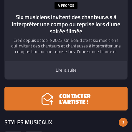
A PROPOS
Six musiciens invitent des chanteur.e.s à
interpréter une compo ou reprise lors d'une
soirée filmée
Créé depuis octobre 2023, On Board c'est six musiciens
qui invitent des chanteurs et chanteuses à interpréter une
composition ou une reprise lors d'une soirée filmée et
postée sur Youtube. Tout est fait en trois heures: la
découverte du morceau, les arrangements et
l'enregistrement son et vidéo. Nous avons déjà donné
Lire la suite
quelques concerts à Paris et avons un répertoire d'une
vingtaine de reprises et compositions.
CONTACTER
L'ARTISTE !
STYLES MUSICAUX
2