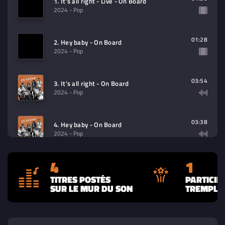
1. It’s all right - Live - On Board
2024
- Pop
01:28
2. Hey baby - On Board
2024
- Pop
03:54
3. It’s all right - On Board
2024
- Pop
03:38
4. Hey baby - On Board
2024
- Pop
4
1
TITRES POSTÉS
PARTICIP
SUR LE MUR DU SON
TREMPLIN