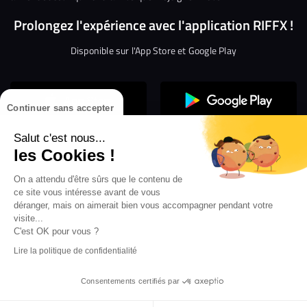
Prolongez l'expérience avec l'application RIFFX !
Disponible sur l'App Store et Google Play
Continuer sans accepter
Salut c'est nous...
les Cookies !
Confidentialité
Gestion des cookies
On a attendu d'être sûrs que le contenu de
ce site vous intéresse avant de vous
Conditions générales d’utilisation
Mentions légales
déranger, mais on aimerait bien vous accompagner pendant votre
visite...
Aide en ligne
Crédit Mutuel
Inscription
×
ouvrez les webradios RIFFX
C'est OK pour vous ?
Accessibilité : non conforme
ez en exclusivité sur VIBES le titre de la révé
Lire la politique de confidentialité
Politique de divulgation de vulnérabilités
tion RIFFX DJ DROZO, "One More Time" (feat.
er x MC Luana)
Consentements certifiés par
It’s all right - Live
-