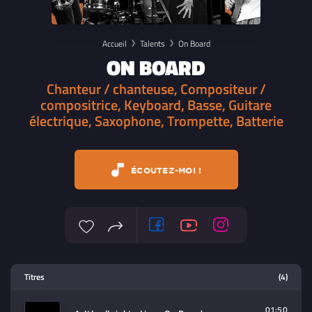
Accueil
Talents
On Board
ON BOARD
Chanteur / chanteuse, Compositeur /
compositrice, Keyboard, Basse, Guitare
électrique, Saxophone, Trompette, Batterie
ÉCOUTEZ-MOI !
Lecteur multimedia
Titres
(4)
Sélectionnez dans la playlist un
contenu à lire (audio/video)
01:50