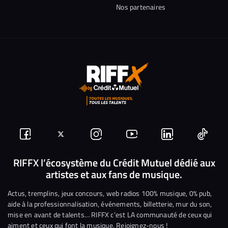
Nos partenaires
Suivez-
Suivez-
Nous
Nous
Nous
Nous
nous
nous
rejoindre
rejoindre
rejoindre
rejoi
RIFFX l’écosystème du Crédit Mutuel dédié aux
artistes et aux fans de musique.
sur
sur
sur
sur
sur
sur
Facebook
Twitter
Instagram
YouTube
Linkedin
Tikto
Actus, tremplins, jeux concours, web radios 100% musique, 0% pub,
aide à la professionnalisation, événements, billetterie, mur du son,
mise en avant de talents… RIFFX c’est LA communauté de ceux qui
aiment et ceux qui font la musique. Rejoignez-nous !