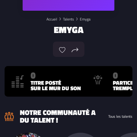
Accueil
Talents
Emyga
EMYGA
0
0
TITRE POSTÉ
PARTICIP
SUR LE MUR DU SON
TREMPLIN
NOTRE COMMUNAUTÉ A
Tous les talents
DU TALENT !