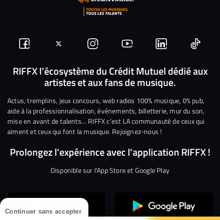
Suivez-
Suivez-
Nous
Nous
Nous
Nous
nous
nous
rejoindre
rejoindre
rejoindre
rejoi
RIFFX l’écosystème du Crédit Mutuel dédié aux
artistes et aux fans de musique.
sur
sur
sur
sur
sur
sur
Facebook
Twitter
Instagram
YouTube
Linkedin
Tikto
Actus, tremplins, jeux concours, web radios 100% musique, 0% pub,
aide à la professionnalisation, événements, billetterie, mur du son,
mise en avant de talents… RIFFX c’est LA communauté de ceux qui
aiment et ceux qui font la musique. Rejoignez-nous !
Prolongez l'expérience avec l'application RIFFX !
Disponible sur l'App Store et Google Play
Continuer sans accepter