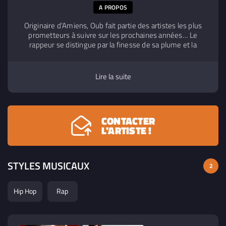
A PROPOS
Originaire d’Amiens, Oub fait partie des artistes les plus
prometteurs à suivre sur les prochaines années… Le
rappeur se distingue par la finesse de sa plume et la
précision de son phrasé. Bercé par l’âge d’or du rap
français, Oub écrit ses premiers textes à l’âge de 13 ans.
Influencé par la technicité du rap old school et les
Lire la suite
sonorités du rap moderne, sa musique est le cocktail
d’une forme soigneusement maitrisée, à un fond très
introspectif dans lequel beaucoup pourront se reconnaitre
CONTACTER
L'ARTISTE !
STYLES MUSICAUX
2
Hip Hop
Rap