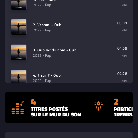
2022
- Rap
03:01
2. Vroom! - Oub
2022
- Rap
04:09
3. Oub Ier du nom - Oub
2022
- Rap
04:28
4. 7 sur 7 - Oub
2022
- Rap
4
2
TITRES POSTÉS
PARTICIP
SUR LE MUR DU SON
TREMPLIN