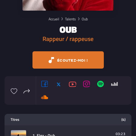
Accueil
Talents
Oub
OUB
Rappeur / rappeuse
ÉCOUTEZ-MOI !
Lecteur multimedia
Titres
(4)
Sélectionnez dans la playlist un
contenu à lire (audio/video)
03:23
1. Flex - Oub