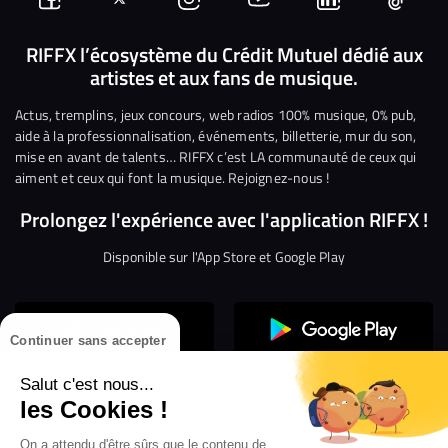
Suivez-
Suivez-
Nous
Nous
Nous
Nous
nous
nous
rejoindre
rejoindre
rejoindre
rejoi
RIFFX l’écosystème du Crédit Mutuel dédié aux
artistes et aux fans de musique.
sur
sur
sur
sur
sur
sur
Facebook
Twitter
Instagram
YouTube
Linkedin
Tikto
Actus, tremplins, jeux concours, web radios 100% musique, 0% pub,
aide à la professionnalisation, événements, billetterie, mur du son,
mise en avant de talents… RIFFX c’est LA communauté de ceux qui
aiment et ceux qui font la musique. Rejoignez-nous !
Prolongez l'expérience avec l'application RIFFX !
Disponible sur l'App Store et Google Play
Continuer sans accepter
Salut c'est nous...
les Cookies !
Confidentialité
Gestion des cookies
On a attendu d'être sûrs que le contenu de