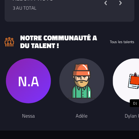
3 AU TOTAL
NOTRE COMMUNAUTÉ A
Tous les talents
DU TALENT !
DJ
Nessa
Adèle
Dylan 