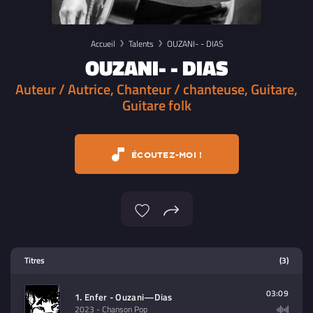
Accueil
Talents
OUZANI- - DIAS
OUZANI- - DIAS
Auteur / Autrice, Chanteur / chanteuse, Guitare,
Guitare folk
ÉCOUTEZ-MOI !
Lecteur multimedia
Titres
(3)
Sélectionnez dans la playlist un
contenu à lire (audio/video)
03:09
1. Enfer - Ouzani—Dias
2023
- Chanson Pop