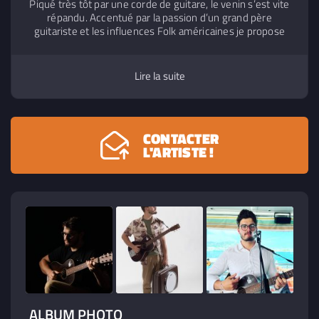
Piqué très tôt par une corde de guitare, le venin s’est vite
répandu. Accentué par la passion d’un grand père
guitariste et les influences Folk américaines je propose
mes compositions à cœur ouvert, véritable outil
cathartique. A mi chemin entre la folk la pop et la country
je construit autour de ma guitare des chansons inspirées
Lire la suite
de mes expériences et de la vie en général
CONTACTER
L'ARTISTE !
ALBUM PHOTO