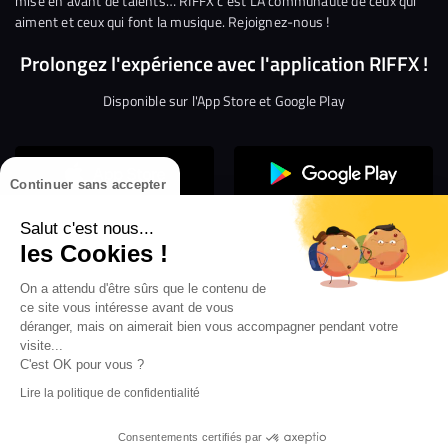
mise en avant de talents… RIFFX c’est LA communauté de ceux qui
aiment et ceux qui font la musique. Rejoignez-nous !
Prolongez l'expérience avec l'application RIFFX !
Disponible sur l'App Store et Google Play
Continuer sans accepter
Salut c'est nous...
les Cookies !
On a attendu d'être sûrs que le contenu de
Confidentialité
Gestion des cookies
ce site vous intéresse avant de vous
Conditions générales d’utilisation
Mentions légales
déranger, mais on aimerait bien vous accompagner pendant votre
visite...
Aide en ligne
Crédit Mutuel
Inscription
×
ouvrez les webradios RIFFX
C'est OK pour vous ?
Accessibilité : non conforme
ez en exclusivité sur VIBES le titre de la révé
Lire la politique de confidentialité
Politique de divulgation de vulnérabilités
tion RIFFX DJ DROZO, "One More Time" (feat.
er x MC Luana)
Consentements certifiés par