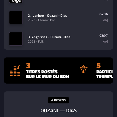
04:36
2. Ivanhoe - Ouzani--Dias
2023
- Chanson Pop
03:07
3. Angoisses - Ouzani--Dias
2023
- Folk
3
5
TITRES POSTÉS
PARTICIP
SUR LE MUR DU SON
TREMPLIN
A PROPOS
OUZANI — DIAS