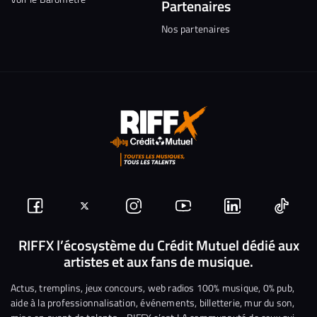
Partenaires
Nos partenaires
Suivez-
Suivez-
Nous
Nous
Nous
Nous
nous
nous
rejoindre
rejoindre
rejoindre
rejoi
RIFFX l’écosystème du Crédit Mutuel dédié aux
artistes et aux fans de musique.
sur
sur
sur
sur
sur
sur
Facebook
Twitter
Instagram
YouTube
Linkedin
Tikto
Actus, tremplins, jeux concours, web radios 100% musique, 0% pub,
aide à la professionnalisation, événements, billetterie, mur du son,