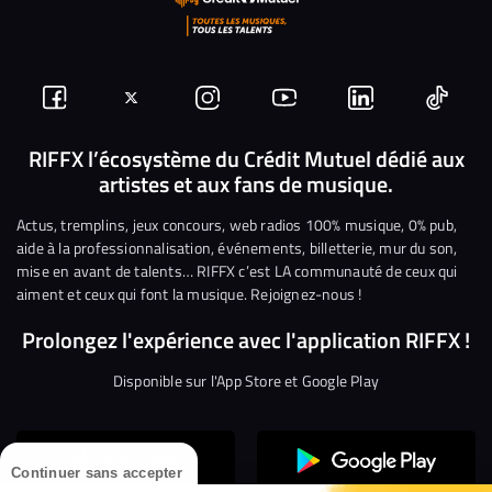
Suivez-
Suivez-
Nous
Nous
Nous
Nous
nous
nous
rejoindre
rejoindre
rejoindre
rejoi
RIFFX l’écosystème du Crédit Mutuel dédié aux
artistes et aux fans de musique.
sur
sur
sur
sur
sur
sur
Facebook
Twitter
Instagram
YouTube
Linkedin
Tikto
Actus, tremplins, jeux concours, web radios 100% musique, 0% pub,
aide à la professionnalisation, événements, billetterie, mur du son,
mise en avant de talents… RIFFX c’est LA communauté de ceux qui
aiment et ceux qui font la musique. Rejoignez-nous !
Prolongez l'expérience avec l'application RIFFX !
Disponible sur l'App Store et Google Play
Continuer sans accepter