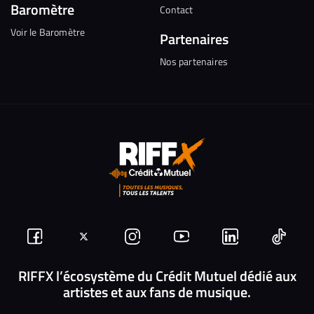
Baromètre
Contact
Voir le Baromètre
Partenaires
Nos partenaires
Suivez-
Suivez-
Nous
Nous
Nous
Nous
nous
nous
rejoindre
rejoindre
rejoindre
rejoi
RIFFX l’écosystème du Crédit Mutuel dédié aux
artistes et aux fans de musique.
sur
sur
sur
sur
sur
sur