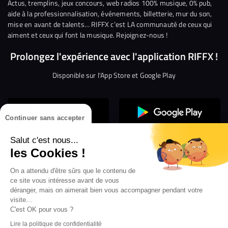
Facebook
Twitter
Instagram
YouTube
Linkedin
Tikto
Actus, tremplins, jeux concours, web radios 100% musique, 0% pub,
aide à la professionnalisation, événements, billetterie, mur du son,
mise en avant de talents… RIFFX c’est LA communauté de ceux qui
aiment et ceux qui font la musique. Rejoignez-nous !
Prolongez l'expérience avec l'application RIFFX !
Disponible sur l'App Store et Google Play
Continuer sans accepter
Salut c'est nous...
les Cookies !
Confidentialité
Gestion des cookies
On a attendu d'être sûrs que le contenu de
ce site vous intéresse avant de vous
Conditions générales d’utilisation
Mentions légales
déranger, mais on aimerait bien vous accompagner pendant votre
visite...
Aide en ligne
Crédit Mutuel
Inscription
×
ouvrez les webradios RIFFX
C'est OK pour vous ?
Accessibilité : non conforme
ez en exclusivité sur VIBES le titre de la révé
Lire la politique de confidentialité