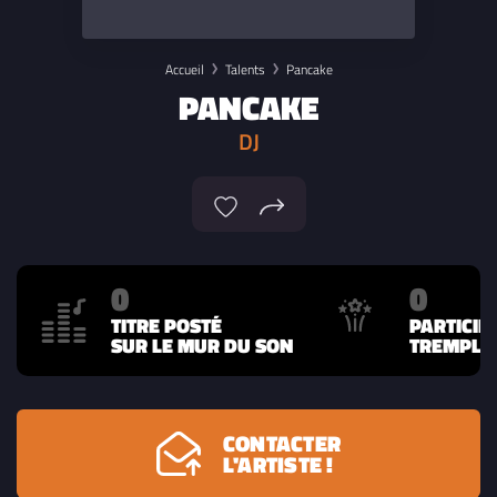
Accueil
Talents
Pancake
PANCAKE
DJ
0
0
TITRE POSTÉ
PARTICIP
SUR LE MUR DU SON
TREMPLIN
CONTACTER
L'ARTISTE !