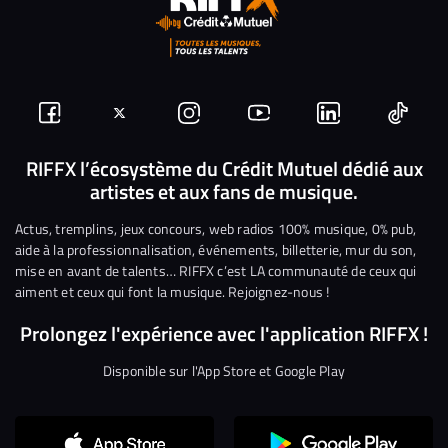
Suivez-
Suivez-
Nous
Nous
Nous
Nous
nous
nous
rejoindre
rejoindre
rejoindre
rejoi
RIFFX l’écosystème du Crédit Mutuel dédié aux
artistes et aux fans de musique.
sur
sur
sur
sur
sur
sur
Facebook
Twitter
Instagram
YouTube
Linkedin
Tikto
Actus, tremplins, jeux concours, web radios 100% musique, 0% pub,
aide à la professionnalisation, événements, billetterie, mur du son,
mise en avant de talents… RIFFX c’est LA communauté de ceux qui
aiment et ceux qui font la musique. Rejoignez-nous !
Prolongez l'expérience avec l'application RIFFX !
Disponible sur l'App Store et Google Play