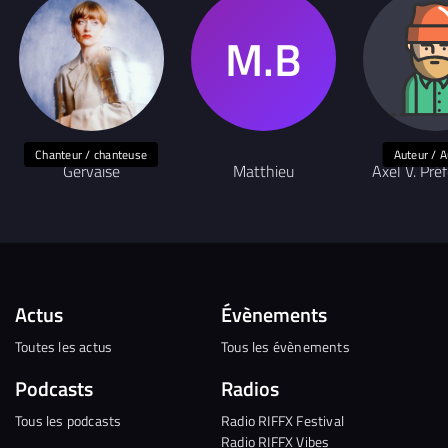
Chanteur / chanteuse
Auteur / A
Gervaise
Matthieu
Axel V. Pré
Actus
Évènements
Toutes les actus
Tous les évènements
Podcasts
Radios
Tous les podcasts
Radio RIFFX Festival
Radio RIFFX Vibes