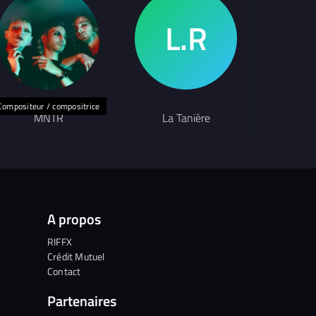
Compositeur / compositrice
Auteu
MNTR
La Tanière
Ter
A propos
RIFFX
Crédit Mutuel
Contact
Partenaires