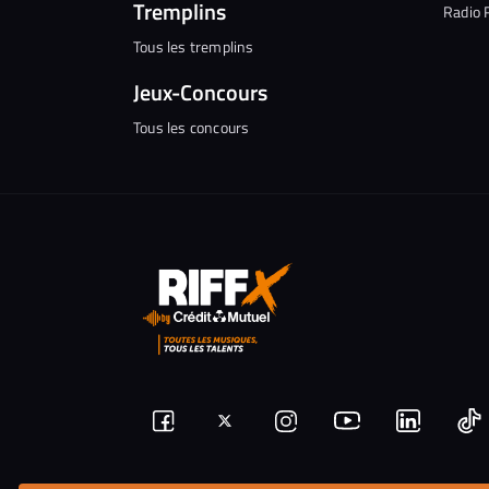
Tremplins
Radio 
Tous les tremplins
Jeux-Concours
Tous les concours
Suivez-
Suivez-
Nous
Nous
N
Nous
nous
rejoindre
rejoindr
nous
rejoindre
r