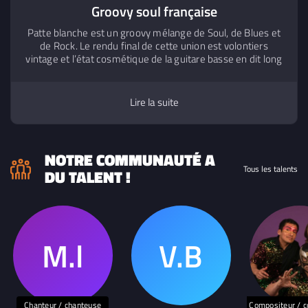
Groovy soul française
Patte blanche est un groovy mélange de Soul, de Blues et
de Rock. Le rendu final de cette union est volontiers
vintage et l’état cosmétique de la guitare basse en dit long
sur le sujet. Il faut dire qu’une nostalgie maladive habitent
le clavier et la guitare, et c’est un travail incessant de
nettoyer les vieux démons iconiques en les mettant au
Lire la suite
gout du jour. Les textes y contribuent, versatiles dans le
propos, et portés par le grain Soul de Claire. Ils s’accordent
parfaitement à ce style pourtant réfractaire à la langue de
Molière. Les 5 musiciens se connaissent par cœur et
NOTRE COMMUNAUTÉ A
semblent aujourd’hui prêt à signer leur entente musicale.
Tous les talents
DU TALENT !
Chanteur / chanteuse
Compositeur / c