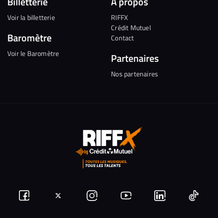
Billetterie
A propos
Voir la billetterie
RIFFX
Crédit Mutuel
Baromètre
Contact
Voir le Baromètre
Partenaires
Nos partenaires
Suivez-
Suivez-
Nous
Nous
Nous
Nous