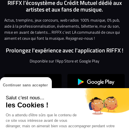
nous
nous
rejoindre
rejoindre
rejoindre
rejoi
RIFFX l’écosystème du Crédit Mutuel dédié aux
artistes et aux fans de musique.
sur
sur
sur
sur
sur
sur
Facebook
Twitter
Instagram
YouTube
Linkedin
Tikto
Actus, tremplins, jeux concours, web radios 100% musique, 0% pub,
aide à la professionnalisation, événements, billetterie, mur du son,
mise en avant de talents… RIFFX c’est LA communauté de ceux qui
aiment et ceux qui font la musique. Rejoignez-nous !
Prolongez l'expérience avec l'application RIFFX !
Disponible sur l'App Store et Google Play
Continuer sans accepter
Salut c'est nous...
les Cookies !
On a attendu d'être sûrs que le contenu de
Confidentialité
Gestion des cookies
ce site vous intéresse avant de vous
Conditions générales d’utilisation
Mentions légales
déranger, mais on aimerait bien vous accompagner pendant votre