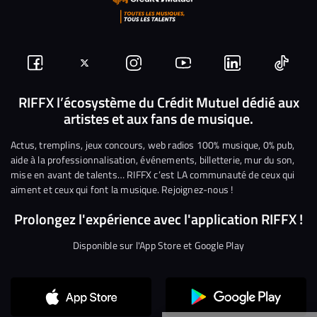
Suivez-
Suivez-
Nous
Nous
Nous
Nous
nous
nous
rejoindre
rejoindre
rejoindre
rejoi
RIFFX l’écosystème du Crédit Mutuel dédié aux
artistes et aux fans de musique.
sur
sur
sur
sur
sur
sur
Facebook
Twitter
Instagram
YouTube
Linkedin
Tikto
Actus, tremplins, jeux concours, web radios 100% musique, 0% pub,
aide à la professionnalisation, événements, billetterie, mur du son,
mise en avant de talents… RIFFX c’est LA communauté de ceux qui
aiment et ceux qui font la musique. Rejoignez-nous !
Prolongez l'expérience avec l'application RIFFX !
Disponible sur l'App Store et Google Play
Continuer sans accepter