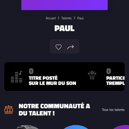
Accueil
Talents
Paul
PAUL
0
0
TITRE POSTÉ
PARTICIP
SUR LE MUR DU SON
TREMPLIN
NOTRE COMMUNAUTÉ A
Tous les talents
DU TALENT !