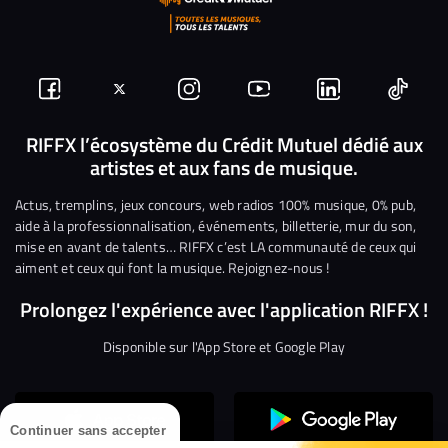
Suivez-
Suivez-
Nous
Nous
Nous
Nous
nous
nous
rejoindre
rejoindre
rejoindre
rejoi
RIFFX l’écosystème du Crédit Mutuel dédié aux
artistes et aux fans de musique.
sur
sur
sur
sur
sur
sur
Facebook
Twitter
Instagram
YouTube
Linkedin
Tikto
Actus, tremplins, jeux concours, web radios 100% musique, 0% pub,
aide à la professionnalisation, événements, billetterie, mur du son,
mise en avant de talents… RIFFX c’est LA communauté de ceux qui
aiment et ceux qui font la musique. Rejoignez-nous !
Prolongez l'expérience avec l'application RIFFX !
Disponible sur l'App Store et Google Play
Continuer sans accepter