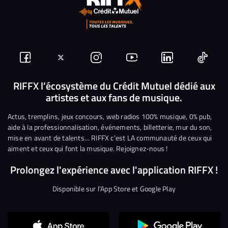
Suivez-
Suivez-
Nous
Nous
Nous
Nous
nous
nous
rejoindre
rejoindre
rejoindre
rejoi
RIFFX l’écosystème du Crédit Mutuel dédié aux
artistes et aux fans de musique.
sur
sur
sur
sur
sur
sur
Facebook
Twitter
Instagram
YouTube
Linkedin
Tikto
Actus, tremplins, jeux concours, web radios 100% musique, 0% pub,
aide à la professionnalisation, événements, billetterie, mur du son,
mise en avant de talents… RIFFX c’est LA communauté de ceux qui
aiment et ceux qui font la musique. Rejoignez-nous !
Prolongez l'expérience avec l'application RIFFX !
Disponible sur l'App Store et Google Play