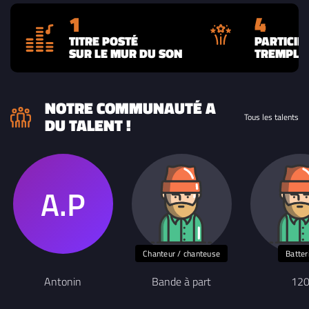
1
4
TITRE POSTÉ
PARTICIP
SUR LE MUR DU SON
TREMPLIN
NOTRE COMMUNAUTÉ A
Tous les talents
DU TALENT !
Chanteur / chanteuse
Batter
Antonin
Bande à part
12