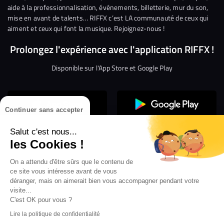
aide à la professionnalisation, événements, billetterie, mur du son,
mise en avant de talents… RIFFX c’est LA communauté de ceux qui
aiment et ceux qui font la musique. Rejoignez-nous !
Prolongez l'expérience avec l'application RIFFX !
Disponible sur l'App Store et Google Play
Continuer sans accepter
Salut c'est nous...
les Cookies !
On a attendu d'être sûrs que le contenu de
Confidentialité
Gestion des cookies
ce site vous intéresse avant de vous
Conditions générales d’utilisation
Mentions légales
déranger, mais on aimerait bien vous accompagner pendant votre
visite...
Aide en ligne
Crédit Mutuel
Inscription
×
ouvrez les webradios RIFFX
C'est OK pour vous ?
Accessibilité : non conforme
ez en exclusivité sur VIBES le titre de la révé
Lire la politique de confidentialité
Politique de divulgation de vulnérabilités