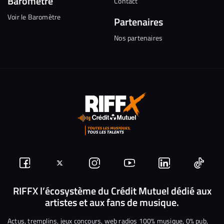
Baromètre
Contact
Voir le Baromètre
Partenaires
Nos partenaires
Suivez-
Suivez-
Nous
Nous
Nous
Nous
nous
nous
rejoindre
rejoindre
rejoindre
rejoi
RIFFX l’écosystème du Crédit Mutuel dédié aux
artistes et aux fans de musique.
sur
sur
sur
sur
sur
sur
Facebook
Twitter
Instagram
YouTube
Linkedin
Tikto
Actus, tremplins, jeux concours, web radios 100% musique, 0% pub,