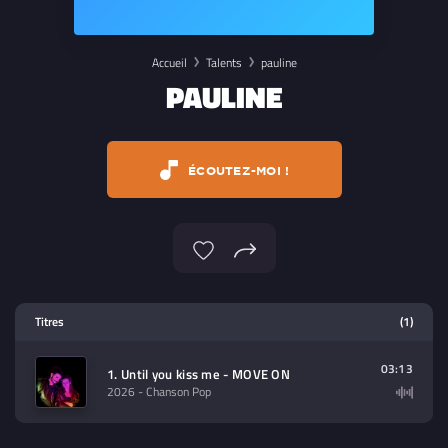
Accueil
Talents
pauline
PAULINE
ÉCOUTEZ-MOI !
Lecteur multimedia
Titres
(1)
Sélectionnez dans la playlist un
contenu à lire (audio/video)
03:13
1. Until you kiss me - MOVE ON
2026
- Chanson Pop