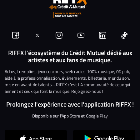
Suivez-
Suivez-
Nous
Nous
Nous
Nous
nous
nous
rejoindre
rejoindre
rejoindre
rejoi
RIFFX l’écosystème du Crédit Mutuel dédié aux
artistes et aux fans de musique.
sur
sur
sur
sur
sur
sur
Facebook
Twitter
Instagram
YouTube
Linkedin
Tikto
Actus, tremplins, jeux concours, web radios 100% musique, 0% pub,
aide à la professionnalisation, événements, billetterie, mur du son,
mise en avant de talents… RIFFX c’est LA communauté de ceux qui
aiment et ceux qui font la musique. Rejoignez-nous !
Prolongez l'expérience avec l'application RIFFX !
Disponible sur l'App Store et Google Play