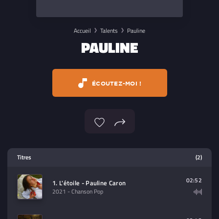
Accueil
Talents
Pauline
PAULINE
ÉCOUTEZ-MOI !
Lecteur multimedia
Titres
(2)
Sélectionnez dans la playlist un
contenu à lire (audio/video)
02:52
1. L'étoile - Pauline Caron
2021
- Chanson Pop