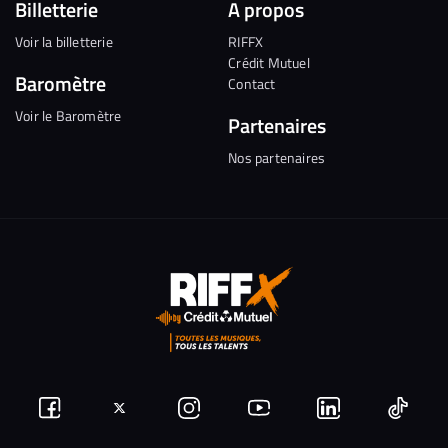
Billetterie
A propos
Voir la billetterie
RIFFX
Crédit Mutuel
Baromètre
Contact
Voir le Baromètre
Partenaires
Nos partenaires
Suivez-
Suivez-
Nous
Nous
Nous
Nous