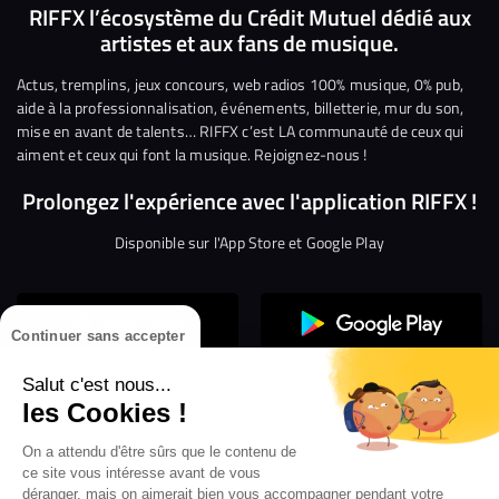
nous
nous
rejoindre
rejoindre
rejoindre
rejoi
RIFFX l’écosystème du Crédit Mutuel dédié aux
artistes et aux fans de musique.
sur
sur
sur
sur
sur
sur
Facebook
Twitter
Instagram
YouTube
Linkedin
Tikto
Actus, tremplins, jeux concours, web radios 100% musique, 0% pub,
aide à la professionnalisation, événements, billetterie, mur du son,
mise en avant de talents… RIFFX c’est LA communauté de ceux qui
aiment et ceux qui font la musique. Rejoignez-nous !
Prolongez l'expérience avec l'application RIFFX !
Disponible sur l'App Store et Google Play
Continuer sans accepter
Salut c'est nous...
les Cookies !
On a attendu d'être sûrs que le contenu de
Confidentialité
Gestion des cookies
ce site vous intéresse avant de vous
Conditions générales d’utilisation
Mentions légales
déranger, mais on aimerait bien vous accompagner pendant votre