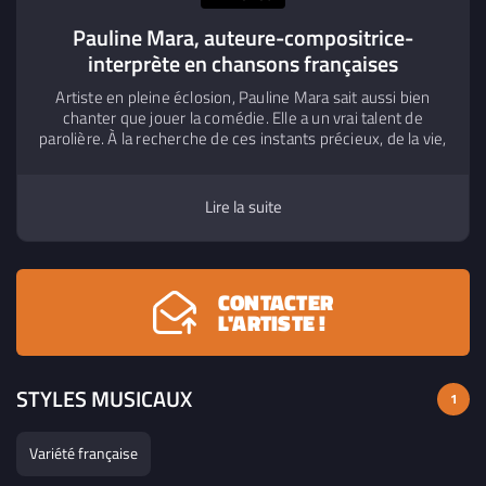
Pauline Mara, auteure-compositrice-
interprète en chansons françaises
Artiste en pleine éclosion, Pauline Mara sait aussi bien
chanter que jouer la comédie. Elle a un vrai talent de
parolière. À la recherche de ces instants précieux, de la vie,
du monde, elle aime nous parler à travers ses textes et
nous fait passer des messages grâce à sa diction parfaite.
Ses chansons relatent autant la vie que l’amour et
Lire la suite
abordent la paix et la nostalgie. Elle sait nous émouvoir et
son grain de voix particulier lui donne une identité bien à
elle. La scène est son univers ; elle se livre à son public
sans aucune retenue. Sa sensibilité, sa joie de vivre, sa
CONTACTER
maturité sont autant d’atouts qui lui permettent de
L'ARTISTE !
toucher toutes les générations.
STYLES MUSICAUX
1
Variété française