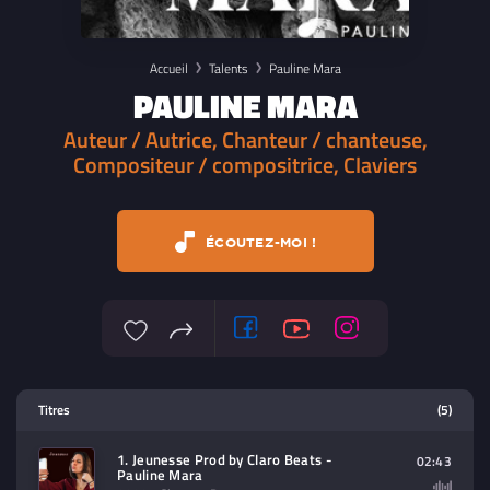
Accueil
Talents
Pauline Mara
PAULINE MARA
Auteur / Autrice, Chanteur / chanteuse,
Compositeur / compositrice, Claviers
ÉCOUTEZ-MOI !
Lecteur multimedia
Titres
(5)
Sélectionnez dans la playlist un
contenu à lire (audio/video)
1. Jeunesse Prod by Claro Beats -
02:43
Pauline Mara