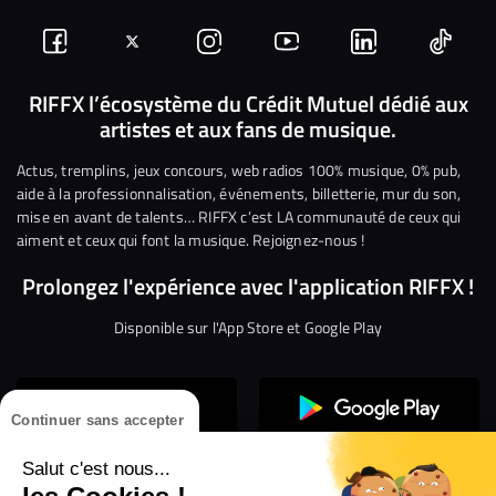
Suivez-
Suivez-
Nous
Nous
Nous
Nous
nous
nous
rejoindre
rejoindre
rejoindre
rejoi
RIFFX l’écosystème du Crédit Mutuel dédié aux
artistes et aux fans de musique.
sur
sur
sur
sur
sur
sur
Facebook
Twitter
Instagram
YouTube
Linkedin
Tikto
Actus, tremplins, jeux concours, web radios 100% musique, 0% pub,
aide à la professionnalisation, événements, billetterie, mur du son,
mise en avant de talents… RIFFX c’est LA communauté de ceux qui
aiment et ceux qui font la musique. Rejoignez-nous !
Prolongez l'expérience avec l'application RIFFX !
Disponible sur l'App Store et Google Play
Continuer sans accepter
Salut c'est nous...