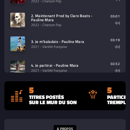
2022
- Chanson Pop
2. Maintenant Prod by Claro Beats -
03:01
Pauline Mara
2022
- Chanson Pop
03:19
3. Je m'baladais - Pauline Mara
2021
- Variété française
02:52
4. Je partirai - Pauline Mara
2021
- Variété française
5
5
03:40
5. Au creux d'un débat - Pauline Mara
2021
- Variété française
TITRES POSTÉS
PARTICIP
SUR LE MUR DU SON
TREMPLIN
A PROPOS