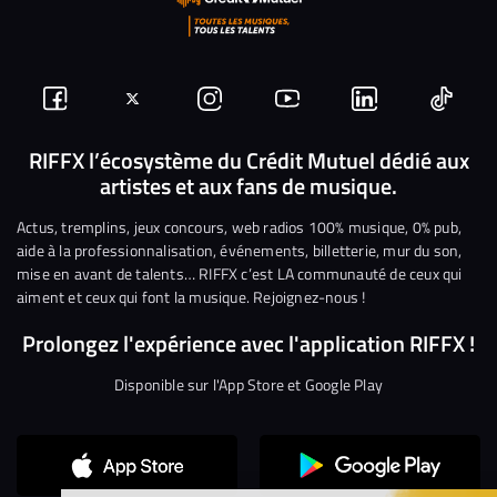
Suivez-
Suivez-
Nous
Nous
Nous
Nous
nous
nous
rejoindre
rejoindre
rejoindre
rejoi
RIFFX l’écosystème du Crédit Mutuel dédié aux
artistes et aux fans de musique.
sur
sur
sur
sur
sur
sur
Facebook
Twitter
Instagram
YouTube
Linkedin
Tikto
Actus, tremplins, jeux concours, web radios 100% musique, 0% pub,
aide à la professionnalisation, événements, billetterie, mur du son,
mise en avant de talents… RIFFX c’est LA communauté de ceux qui
aiment et ceux qui font la musique. Rejoignez-nous !
Prolongez l'expérience avec l'application RIFFX !
Disponible sur l'App Store et Google Play
Continuer sans accepter