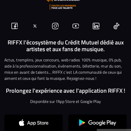
Suivez-
Suivez-
Nous
Nous
Nous
Nous
nous
nous
rejoindre
rejoindre
rejoindre
rejoi
RIFFX l’écosystème du Crédit Mutuel dédié aux
artistes et aux fans de musique.
sur
sur
sur
sur
sur
sur
Facebook
Twitter
Instagram
YouTube
Linkedin
Tikto
Actus, tremplins, jeux concours, web radios 100% musique, 0% pub,
aide à la professionnalisation, événements, billetterie, mur du son,
mise en avant de talents… RIFFX c’est LA communauté de ceux qui
aiment et ceux qui font la musique. Rejoignez-nous !
Prolongez l'expérience avec l'application RIFFX !
Disponible sur l'App Store et Google Play
Continuer sans accepter