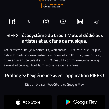
Suivez-
Suivez-
Nous
Nous
Nous
Nous
nous
nous
rejoindre
rejoindre
rejoindre
rejoi
RIFFX l’écosystème du Crédit Mutuel dédié aux
artistes et aux fans de musique.
sur
sur
sur
sur
sur
sur
Facebook
Twitter
Instagram
YouTube
Linkedin
Tikto
Actus, tremplins, jeux concours, web radios 100% musique, 0% pub,
aide à la professionnalisation, événements, billetterie, mur du son,
mise en avant de talents… RIFFX c’est LA communauté de ceux qui
aiment et ceux qui font la musique. Rejoignez-nous !
Prolongez l'expérience avec l'application RIFFX !
Disponible sur l'App Store et Google Play
Continuer sans accepter