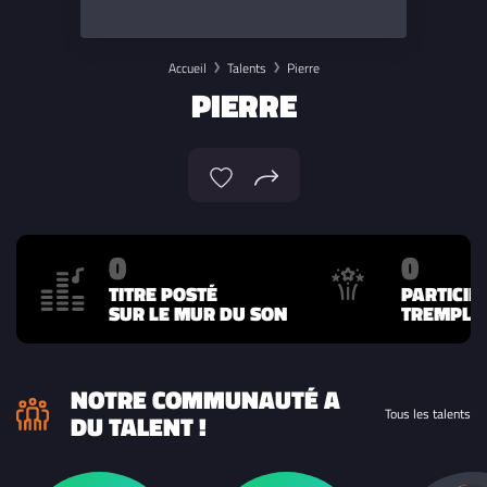
Accueil
Talents
Pierre
PIERRE
0
0
TITRE POSTÉ
PARTICIP
SUR LE MUR DU SON
TREMPLIN
NOTRE COMMUNAUTÉ A
Tous les talents
DU TALENT !