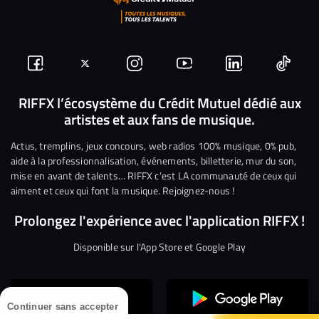
Suivez-
Suivez-
Nous
Nous
Nous
Nous
nous
nous
rejoindre
rejoindre
rejoindre
rejoi
RIFFX l’écosystème du Crédit Mutuel dédié aux
artistes et aux fans de musique.
sur
sur
sur
sur
sur
sur
Facebook
Twitter
Instagram
YouTube
Linkedin
Tikto
Actus, tremplins, jeux concours, web radios 100% musique, 0% pub,
aide à la professionnalisation, événements, billetterie, mur du son,
mise en avant de talents… RIFFX c’est LA communauté de ceux qui
aiment et ceux qui font la musique. Rejoignez-nous !
Prolongez l'expérience avec l'application RIFFX !
Disponible sur l'App Store et Google Play
Continuer sans accepter