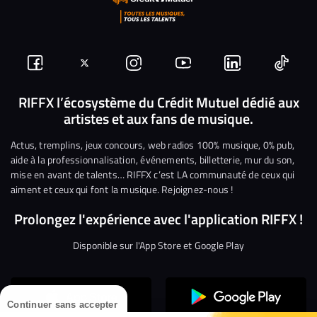
Suivez-
Suivez-
Nous
Nous
Nous
Nous
nous
nous
rejoindre
rejoindre
rejoindre
rejoi
RIFFX l’écosystème du Crédit Mutuel dédié aux
artistes et aux fans de musique.
sur
sur
sur
sur
sur
sur
Facebook
Twitter
Instagram
YouTube
Linkedin
Tikto
Actus, tremplins, jeux concours, web radios 100% musique, 0% pub,
aide à la professionnalisation, événements, billetterie, mur du son,
mise en avant de talents… RIFFX c’est LA communauté de ceux qui
aiment et ceux qui font la musique. Rejoignez-nous !
Prolongez l'expérience avec l'application RIFFX !
Disponible sur l'App Store et Google Play
Continuer sans accepter