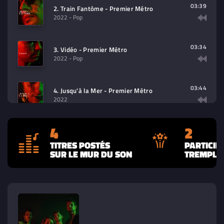
03:39
2. Train Fantôme - Premier Métro
2022
- Pop
03:34
3. Vidéo - Premier Métro
2022
- Pop
03:44
4. Jusqu'à la Mer - Premier Métro
2022
4
2
TITRES POSTÉS
PARTICIP
SUR LE MUR DU SON
TREMPLIN