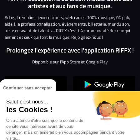
artistes et aux fans de musique.
sur
sur
sur
sur
sur
sur
Facebook
Twitter
Instagram
YouTube
Linkedin
Tikto
Actus, tremplins, jeux concours, web radios 100% musique, 0% pub,
aide à la professionnalisation, événements, billetterie, mur du son,
mise en avant de talents… RIFFX c’est LA communauté de ceux qui
aiment et ceux qui font la musique. Rejoignez-nous !
Prolongez l'expérience avec l'application RIFFX !
Disponible sur l'App Store et Google Play
Continuer sans accepter
Salut c'est nous...
les Cookies !
On a attendu d'être sûrs que le contenu de
Confidentialité
Gestion des cookies
ce site vous intéresse avant de vous
Conditions générales d’utilisation
Mentions légales
déranger, mais on aimerait bien vous accompagner pendant votre
visite...
Aide en ligne
Crédit Mutuel
Inscription