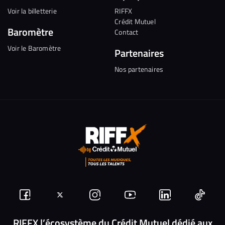
Voir la billetterie
RIFFX
Crédit Mutuel
Baromètre
Contact
Voir le Baromètre
Partenaires
Nos partenaires
Suivez-
Suivez-
Nous
Nous
Nous
Nous
nous
nous
rejoindre
rejoindre
rejoindre
rejoi
RIFFX l’écosystème du Crédit Mutuel dédié aux