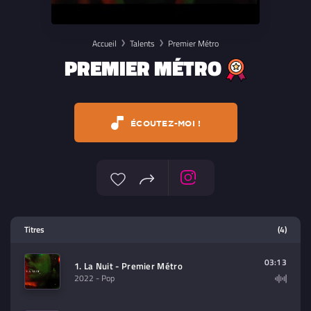
Accueil
Talents
Premier Métro
PREMIER MÉTRO
ÉCOUTEZ-MOI !
Lecteur multimedia
Titres
(4)
Sélectionnez dans la playlist un
contenu à lire (audio/video)
03:13
1. La Nuit - Premier Métro
2022
- Pop