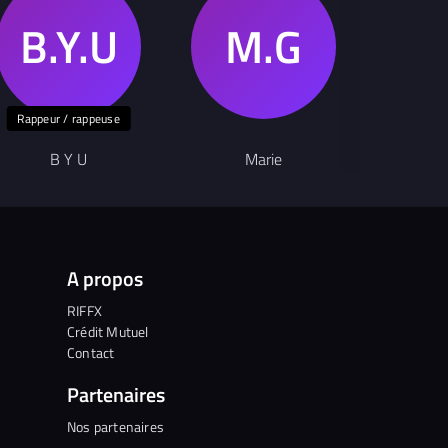
Rappeur / rappeuse
Auteu
B Y U
Marie
NY
A propos
RIFFX
Crédit Mutuel
Contact
Partenaires
Nos partenaires