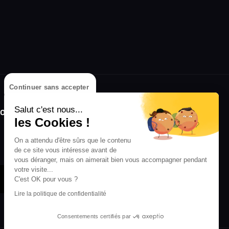
Continuer sans accepter
olongez l'expérience avec l'application
Salut c'est nous...
RIFFX !
les Cookies !
Disponible sur l'App Store et Google Play
On a attendu d'être sûrs que le contenu
de ce site vous intéresse avant de
vous déranger, mais on aimerait bien vous accompagner pendant
votre visite...
C'est OK pour vous ?
Lire la politique de confidentialité
Consentements certifiés par