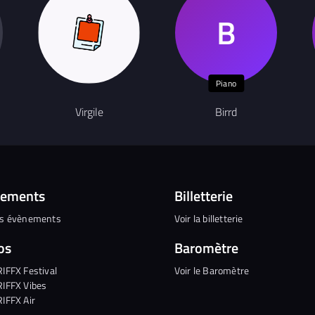
Piano
Virgile
Birrd
nements
Billetterie
es évènements
Voir la billetterie
os
Baromètre
RIFFX Festival
Voir le Baromètre
RIFFX Vibes
RIFFX Air