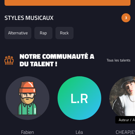
STYLES MUSICAUX
3
Alternative
Rap
Rock
NOTRE COMMUNAUTÉ A
Tous les talents
DU TALENT !
Auteur / A
Fabien
Léa
CHEAPJ