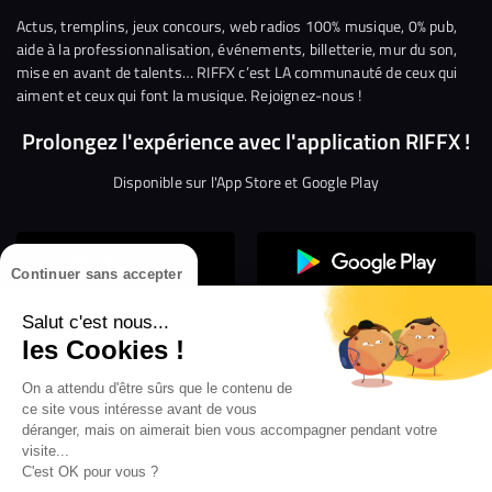
Facebook
Twitter
Instagram
YouTube
Linkedin
Tikto
Actus, tremplins, jeux concours, web radios 100% musique, 0% pub,
aide à la professionnalisation, événements, billetterie, mur du son,
mise en avant de talents… RIFFX c’est LA communauté de ceux qui
aiment et ceux qui font la musique. Rejoignez-nous !
Prolongez l'expérience avec l'application RIFFX !
Disponible sur l'App Store et Google Play
Continuer sans accepter
Salut c'est nous...
les Cookies !
Confidentialité
Gestion des cookies
On a attendu d'être sûrs que le contenu de
ce site vous intéresse avant de vous
Conditions générales d’utilisation
Mentions légales
déranger, mais on aimerait bien vous accompagner pendant votre
visite...
Aide en ligne
Crédit Mutuel
Inscription
×
ouvrez les webradios RIFFX
C'est OK pour vous ?
Accessibilité : non conforme