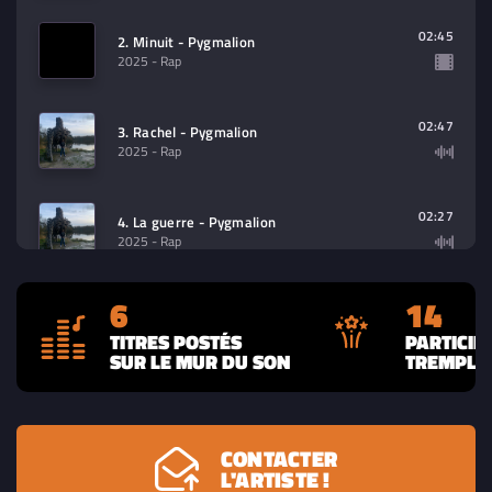
02:45
2. Minuit - Pygmalion
2025
- Rap
02:47
3. Rachel - Pygmalion
2025
- Rap
02:27
4. La guerre - Pygmalion
2025
- Rap
6
14
03:03
5. Tout va mieux - Pygmalion
2024
- Rap
TITRES POSTÉS
PARTICIP
SUR LE MUR DU SON
TREMPLIN
03:08
6. 250 mètres - Pygmalion
2024
- Rap
CONTACTER
L'ARTISTE !