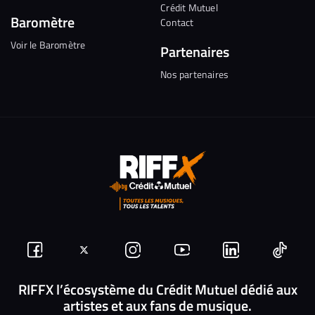
Crédit Mutuel
Baromètre
Contact
Voir le Baromètre
Partenaires
Nos partenaires
Suivez-
Suivez-
Nous
Nous
Nous
Nous
nous
nous
rejoindre
rejoindre
rejoindre
rejoi
RIFFX l’écosystème du Crédit Mutuel dédié aux
artistes et aux fans de musique.
sur
sur
sur
sur
sur
sur