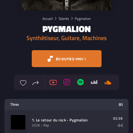
Accueil
Talents
Pygmalion
PYGMALION
Synthétiseur, Guitare, Machines
ÉCOUTEZ-MOI !
Lecteur multimedia
Titres
(6)
Sélectionnez dans la playlist un
contenu à lire (audio/video)
02:38
1. Le retour du rock - Pygmalion
2026
- Rap