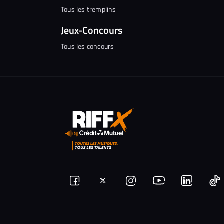
Tous les tremplins
Jeux-Concours
Tous les concours
Suivez-
Suivez-
Nous
Nous
N
Nous
nous
rejoindre
rejoindr
nous
rejoindre
r
sur
sur
sur
sur
sur
s