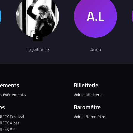
DJ
La Jaillance
Anna
nements
Billetterie
es évènements
Voir la billetterie
os
Baromètre
RIFFX Festival
Voir le Baromètre
RIFFX Vibes
RIFFX Air